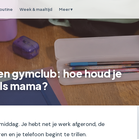
outine
Week & maaltijd
Meer ▾
en gymclub: hoe houd je
 als mama?
gmiddag. Je hebt net je werk afgerond, de
n en je telefoon begint te trillen.