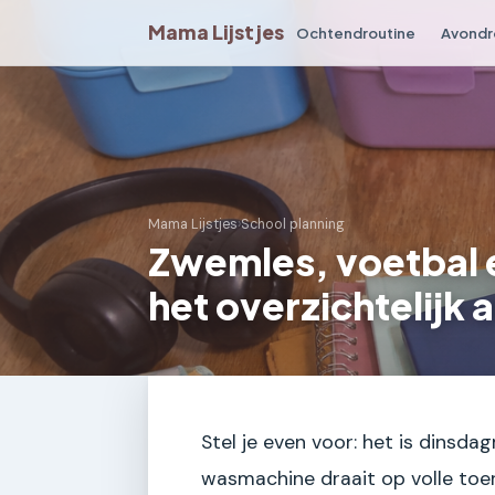
Mama Lijstjes
Ochtendroutine
Avondr
Mama Lijstjes
›
School planning
Zwemles, voetbal 
het overzichtelijk
Stel je even voor: het is dinsda
wasmachine draait op volle toere