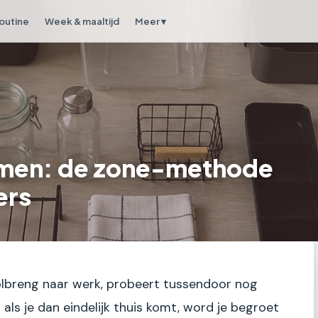
outine
Week & maaltijd
Meer ▾
uimen: de zone-methode
ers
oolbreng naar werk, probeert tussendoor nog
ls je dan eindelijk thuis komt, word je begroet