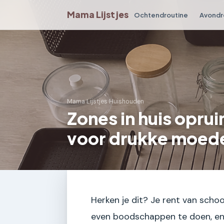
Mama Lijstjes
Ochtendroutine
Avondr
Mama Lijstjes
›
Huishouden
Zones in huis opr
voor drukke moed
Herken je dit? Je rent van sch
even boodschappen te doen, en a