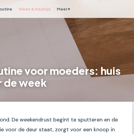
outine
Week & maaltijd
Meer ▾
utine voor moeders: huis
r de week
ond. De weekendrust begint te sputteren en de
e voor de deur staat, zorgt voor een knoop in