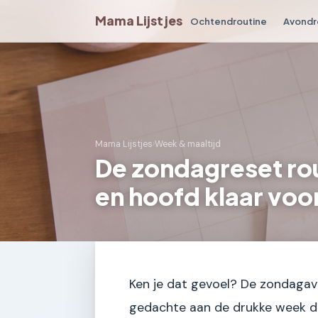
Mama Lijstjes
Ochtendroutine
Avondr
Mama Lijstjes
›
Week & maaltijd
De zondagreset ro
en hoofd klaar voo
Ken je dat gevoel? De zondagav
gedachte aan de drukke week di