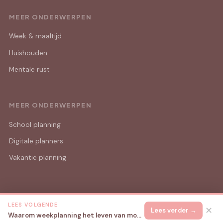
MEER ONDERWERPEN
Week & maaltijd
Huishouden
Mentale rust
MEER ONDERWERPEN
School planning
Digitale planners
Vakantie planning
LEES VOLGENDE
© 2026 Mama Lijstjes
Alle rechten voorbehouden.
✕
Lees verder →
Waarom weekplanning het leven van moeders met jonge kinderen zoveel rustiger maakt