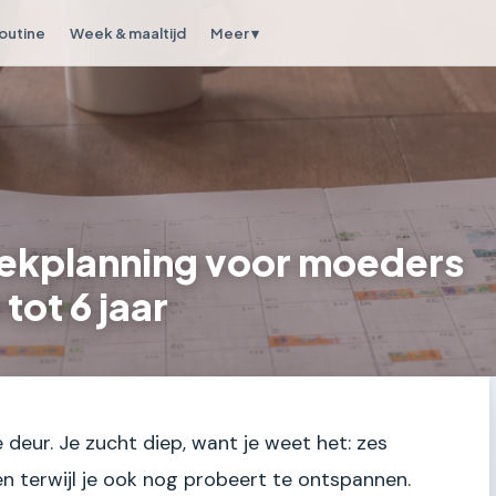
outine
Week & maaltijd
Meer ▾
ekplanning voor moeders
tot 6 jaar
deur. Je zucht diep, want je weet het: zes
n terwijl je ook nog probeert te ontspannen.