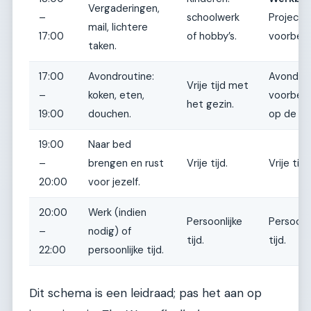
Vergaderingen,
–
schoolwerk
Projecte
mail, lichtere
17:00
of hobby’s.
voorbere
taken.
17:00
Avondroutine:
Avondrou
Vrije tijd met
–
koken, eten,
voorbere
het gezin.
19:00
douchen.
op de we
19:00
Naar bed
–
brengen en rust
Vrije tijd.
Vrije tijd.
20:00
voor jezelf.
20:00
Werk (indien
Persoonlijke
Persoonli
–
nodig) of
tijd.
tijd.
22:00
persoonlijke tijd.
Dit schema is een leidraad; pas het aan op