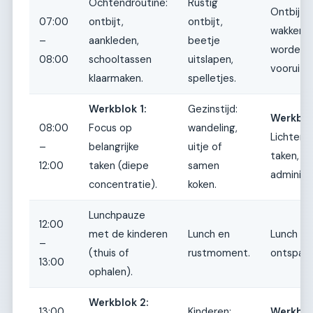
Ochtendroutine:
Rustig
Ontbijt, 
07:00
ontbijt,
ontbijt,
wakker
–
aankleden,
beetje
worden,
08:00
schooltassen
uitslapen,
vooruitki
klaarmaken.
spelletjes.
Werkblok 1:
Gezinstijd:
Werkblok
08:00
Focus op
wandeling,
Lichtere
–
belangrijke
uitje of
taken,
12:00
taken (diepe
samen
administr
concentratie).
koken.
Lunchpauze
12:00
met de kinderen
Lunch en
Lunch en
–
(thuis of
rustmoment.
ontspann
13:00
ophalen).
Werkblok 2:
13:00
Kinderen:
Werkblo