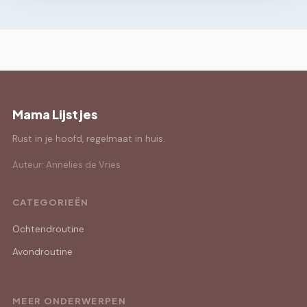
Mama Lijstjes
Rust in je hoofd, regelmaat in huis.
Auteur: Annelies de Vries
CATEGORIEËN
Ochtendroutine
Avondroutine
MEER ONDERWERPEN