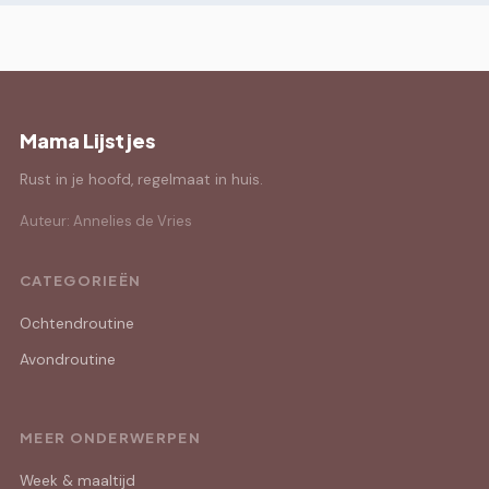
Mama Lijstjes
Rust in je hoofd, regelmaat in huis.
Auteur: Annelies de Vries
CATEGORIEËN
Ochtendroutine
Avondroutine
MEER ONDERWERPEN
Week & maaltijd