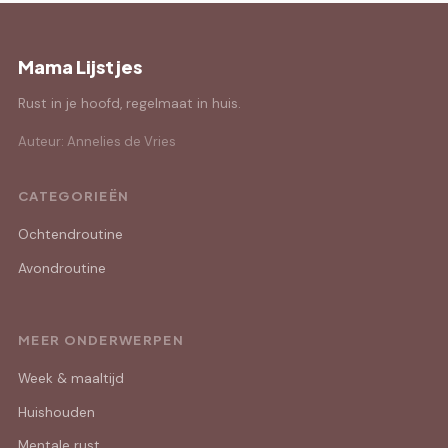
Mama Lijstjes
Rust in je hoofd, regelmaat in huis.
Auteur: Annelies de Vries
CATEGORIEËN
Ochtendroutine
Avondroutine
MEER ONDERWERPEN
Week & maaltijd
Huishouden
Mentale rust