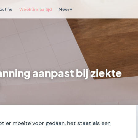
outine
Week & maaltijd
Meer ▾
nning aanpast bij ziekte
bt er moeite voor gedaan, het staat als een