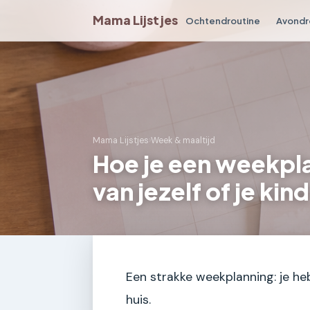
Mama Lijstjes
Ochtendroutine
Avondr
Mama Lijstjes
›
Week & maaltijd
Hoe je een weekpla
van jezelf of je kind
Een strakke weekplanning: je he
huis.