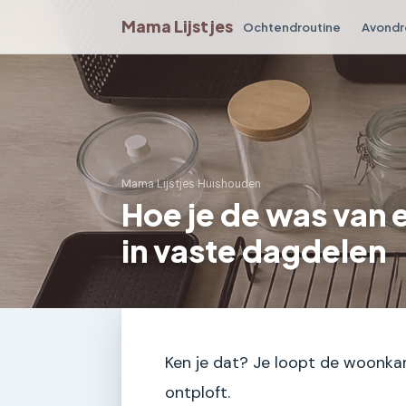
Mama Lijstjes
Ochtendroutine
Avondr
Mama Lijstjes
›
Huishouden
Hoe je de was van 
in vaste dagdelen
Ken je dat? Je loopt de woonkame
ontploft.