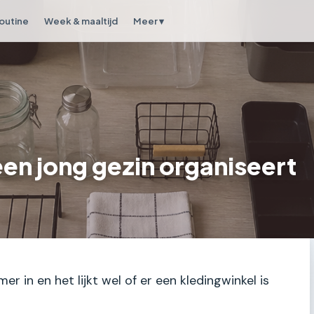
outine
Week & maaltijd
Meer ▾
een jong gezin organiseert
r in en het lijkt wel of er een kledingwinkel is