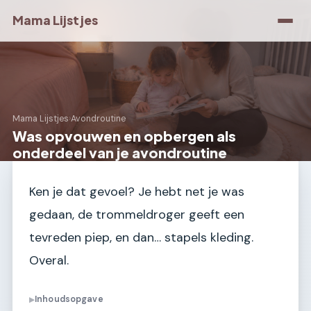
Mama Lijstjes
Mama Lijstjes
›
Avondroutine
Was opvouwen en opbergen als
onderdeel van je avondroutine
Ken je dat gevoel? Je hebt net je was
gedaan, de trommeldroger geeft een
tevreden piep, en dan… stapels kleding.
Overal.
Inhoudsopgave
▶