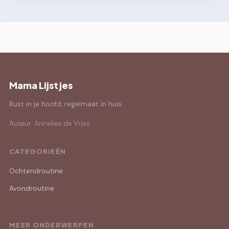
Mama Lijstjes
Rust in je hoofd, regelmaat in huis.
Auteur: Annelies de Vries
CATEGORIEËN
Ochtendroutine
Avondroutine
MEER ONDERWERPEN