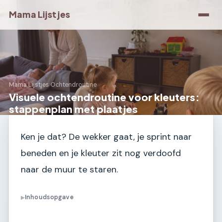
Mama Lijstjes
Mama Lijstjes
›
Ochtendroutine
Visuele ochtendroutine voor kleuters:
stappenplan met plaatjes
Ken je dat? De wekker gaat, je sprint naar
beneden en je kleuter zit nog verdoofd
naar de muur te staren.
Inhoudsopgave
▶