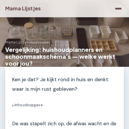
Mama Lijstjes
Mama Lijstjes
›
Huishouden
Vergelijking: huishoudplanners en
schoonmaakschema's — welke werkt
voor jou?
Ken je dat? Je kijkt rond in huis en denkt:
waar is mijn rust gebleven?
Inhoudsopgave
▶
De was stapelt zich op, de afwas wacht en de