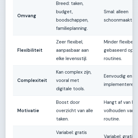
Breed: taken,
budget,
Smal: alleen
Omvang
boodschappen,
schoonmaaktake
familieplanning.
Zeer flexibel,
Minder flexibel,
Flexibiliteit
aanpasbaar aan
gebaseerd op v
elke levensstijl.
routines.
Kan complex zijn,
Eenvoudig en sn
Complexiteit
vooral met
implementeren.
digitale tools.
Boost door
Hangt af van he
Motivatie
overzicht van alle
volhouden van 
taken.
routine.
Variabel: gratis
Variabel: gratis 