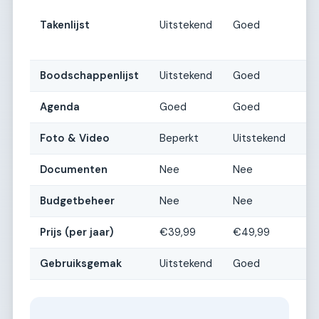
U
Takenlijst
Uitstekend
Goed
(
b
Boodschappenlijst
Uitstekend
Goed
U
Agenda
Goed
Goed
U
Foto & Video
Beperkt
Uitstekend
G
Documenten
Nee
Nee
U
Budgetbeheer
Nee
Nee
U
Prijs (per jaar)
€39,99
€49,99
€
Gebruiksgemak
Uitstekend
Goed
G