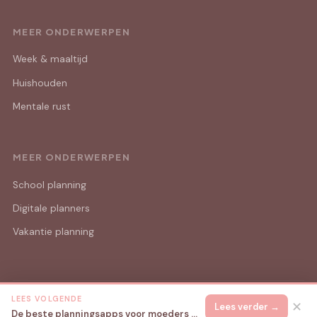
MEER ONDERWERPEN
Week & maaltijd
Huishouden
Mentale rust
MEER ONDERWERPEN
School planning
Digitale planners
Vakantie planning
LEES VOLGENDE
© 2026 Mama Lijstjes
Alle rechten voorbehouden.
✕
Lees verder →
De beste planningsapps voor moeders met jonge kinderen in 2026