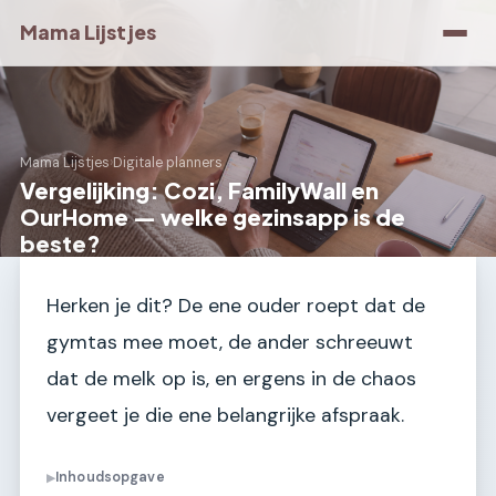
Mama Lijstjes
Mama Lijstjes
›
Digitale planners
Vergelijking: Cozi, FamilyWall en
OurHome — welke gezinsapp is de
beste?
Herken je dit? De ene ouder roept dat de
gymtas mee moet, de ander schreeuwt
dat de melk op is, en ergens in de chaos
vergeet je die ene belangrijke afspraak.
Inhoudsopgave
▶