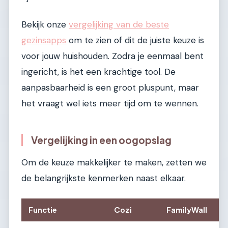
Bekijk onze
vergelijking van de beste
gezinsapps
om te zien of dit de juiste keuze is
voor jouw huishouden. Zodra je eenmaal bent
ingericht, is het een krachtige tool. De
aanpasbaarheid is een groot pluspunt, maar
het vraagt wel iets meer tijd om te wennen.
Vergelijking in een oogopslag
Om de keuze makkelijker te maken, zetten we
de belangrijkste kenmerken naast elkaar.
Functie
Cozi
FamilyWall
O