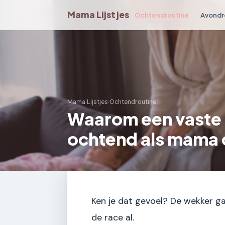
Mama Lijstjes
Ochtendroutine
Avondr
Mama Lijstjes
›
Ochtendroutine
Waarom een vaste 
ochtend als mama 
Ken je dat gevoel? De wekker ga
de race al.