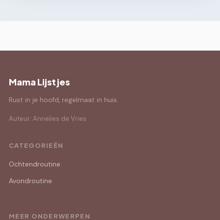
Mama Lijstjes
Rust in je hoofd, regelmaat in huis.
Auteur: Annelies de Vries
CATEGORIEËN
Ochtendroutine
Avondroutine
MEER ONDERWERPEN