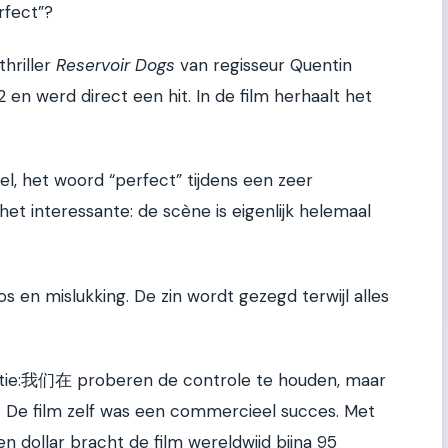
rfect”?
thriller
Reservoir Dogs
van regisseur Quentin
2 en werd direct een hit. In de film herhaalt het
l, het woord “perfect” tijdens een zeer
et interessante: de scène is eigenlijk helemaal
 en mislukking. De zin wordt gezegd terwijl alles
ctie:我们在 proberen de controle te houden, maar
h. De film zelf was een commercieel succes. Met
n dollar bracht de film wereldwijd bijna 95