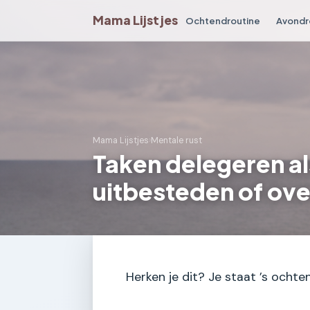
Mama Lijstjes
Ochtendroutine
Avondr
Mama Lijstjes
›
Mentale rust
Taken delegeren al
uitbesteden of ov
Herken je dit? Je staat ’s ochten