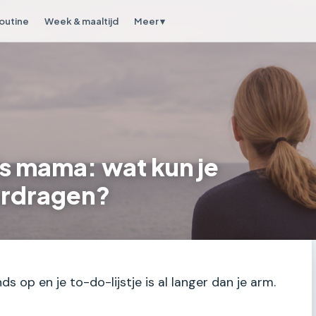
outine
Week & maaltijd
Meer ▾
s mama: wat kun je
erdragen?
ds op en je to-do-lijstje is al langer dan je arm.