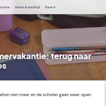
outine
Week & maaltijd
Meer ▾
mervakantie: terug naar
os
smelten niet meer en de scholen gaan weer open.