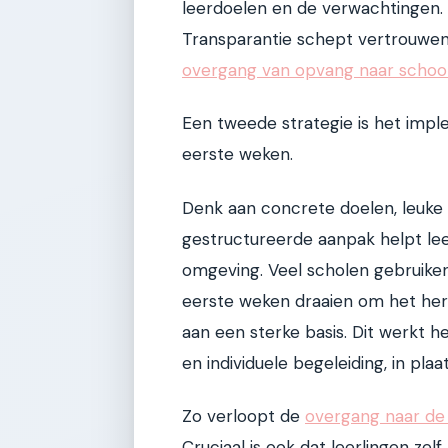
leerdoelen en de verwachtingen. 
Transparantie schept vertrouwen e
overgang van opvang naar schoo
Een tweede strategie is het impl
eerste weken.
Denk aan concrete doelen, leuke i
gestructureerde aanpak helpt le
omgeving. Veel scholen gebruike
eerste weken draaien om het her
aan een sterke basis. Dit werkt h
en individuele begeleiding, in pla
Zo verloopt de
overgang naar de 
Cruciaal is ook dat leerlingen zel