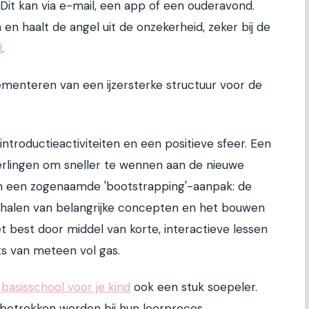
Dit kan via e-mail, een app of een ouderavond.
n haalt de angel uit de onzekerheid, zeker bij de
l
.
ementeren van een ijzersterke structuur voor de
ntroductieactiviteiten en een positieve sfeer. Een
erlingen om sneller te wennen aan de nieuwe
n een zogenaamde 'bootstrapping'-aanpak: de
halen van belangrijke concepten en het bouwen
et best door middel van korte, interactieve lessen
ats van meteen vol gas.
basisschool voor je kind
ook een stuk soepeler.
f betrokken worden bij hun leerproces.