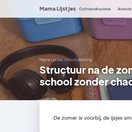
Mama Lijstjes
Ochtendroutine
Avondr
Mama Lijstjes
›
School planning
Structuur na de zo
school zonder cha
De zomer is voorbij, de ijsjes 