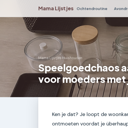
Mama Lijstjes
Ochtendroutine
Avondr
Mama Lijstjes
›
Huishouden
Speelgoedchaos a
voor moeders met 
Ken je dat? Je loopt de woonkam
ontmoeten voordat je überhaupt 