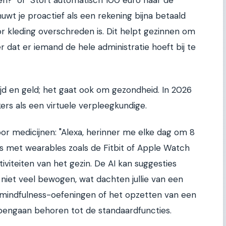
?" of "Stort automatisch 100 euro naar de
uwt je proactief als een rekening bijna betaald
r kleding overschreden is. Dit helpt gezinnen om
r dat er iemand de hele administratie hoeft bij te
ijd en geld; het gaat ook om gezondheid. In 2026
rs als een virtuele verpleegkundige.
oor medicijnen: "Alexa, herinner me elke dag om 8
ies met wearables zoals de Fitbit of Apple Watch
iviteiten van het gezin. De AI kan suggesties
 niet veel bewogen, wat dachten jullie van een
mindfulness-oefeningen of het opzetten van een
apengaan behoren tot de standaardfuncties.