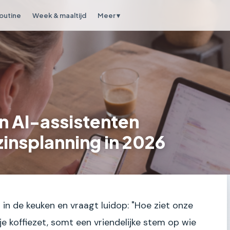
outine
Week & maaltijd
Meer ▾
n AI-assistenten
insplanning in 2026
s in de keuken en vraagt luidop: "Hoe ziet onze
je koffiezet, somt een vriendelijke stem op wie