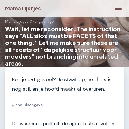
Mama Lijstjes
Mama Lijstjes
›
Overige vragen
Wait, let me reconsider. The instruction
says "ALL silos must be FACETS of that
one thing." Let me make sure these are
all facets of "dagelijkse structuur voor
moeders" not branching into unrelated
areas.
Ken je dat gevoel? Je staat op, het huis is
nog stil, en je hoofd maakt al overuren.
Inhoudsopgave
▶
De wasmand puilt uit, de agenda staat vol en