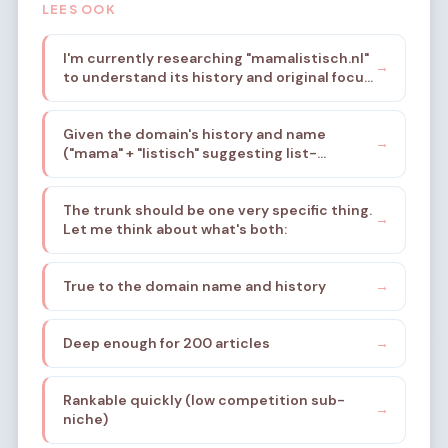
LEES OOK
I'm currently researching "mamalistisch.nl"
→
to understand its history and original focus.
Based on the provided niche brief, it was a
platform supporting mothers in their daily
Given the domain's history and name
lives, emphasizing structure, organization,
→
("mama" + "listisch" suggesting list-
and stress reduction. The name suggests a
based/systematic), I need to find a specific
list-based, systematic approach to
sub-sub-niche. The brief mentions:
motherhood.
The trunk should be one very specific thing.
structure, organization, stress reduction
→
Let me think about what's both:
for mothers, list-mentality, systematic
approach.
True to the domain name and history
→
Deep enough for 200 articles
→
Rankable quickly (low competition sub-
→
niche)