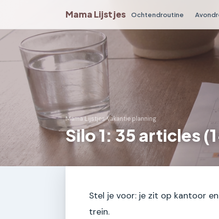
Mama Lijstjes
Ochtendroutine
Avondr
Mama Lijstjes
›
Vakantie planning
Silo 1: 35 articles 
Stel je voor: je zit op kantoor en
trein.