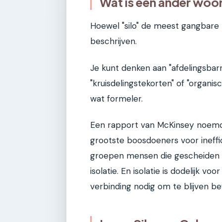
Wat is een ander woor
Hoewel "silo" de meest gangbare t
beschrijven.
Je kunt denken aan "afdelingsbarri
"kruisdelingstekorten" of "organis
wat formeler.
Een rapport van McKinsey noemde
grootste boosdoeners voor ineffici
groepen mensen die gescheiden zi
isolatie. En isolatie is dodelijk vo
verbinding nodig om te blijven b