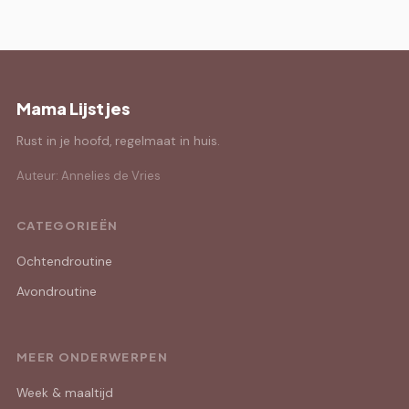
Mama Lijstjes
Rust in je hoofd, regelmaat in huis.
Auteur: Annelies de Vries
CATEGORIEËN
Ochtendroutine
Avondroutine
MEER ONDERWERPEN
Week & maaltijd