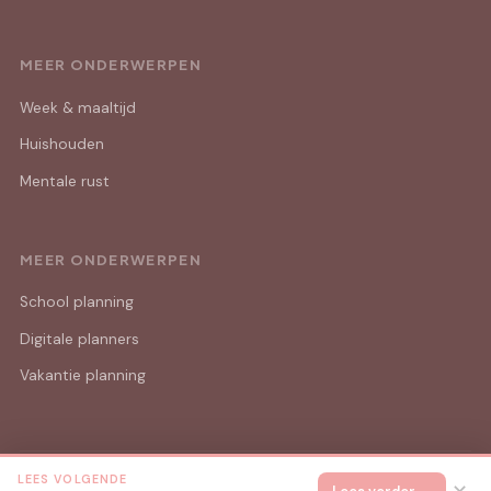
MEER ONDERWERPEN
Week & maaltijd
Huishouden
Mentale rust
MEER ONDERWERPEN
School planning
Digitale planners
Vakantie planning
LEES VOLGENDE
© 2026 Mama Lijstjes
Alle rechten voorbehouden.