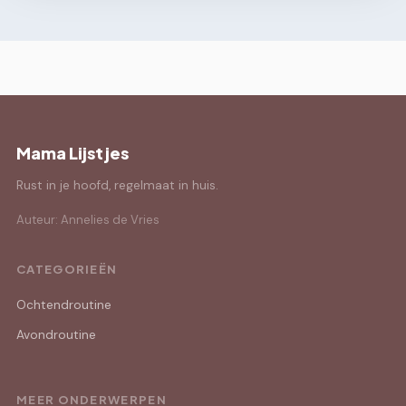
Mama Lijstjes
Rust in je hoofd, regelmaat in huis.
Auteur: Annelies de Vries
CATEGORIEËN
Ochtendroutine
Avondroutine
MEER ONDERWERPEN