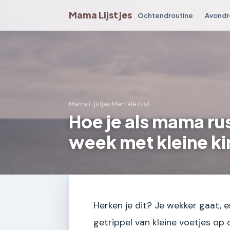
Mama Lijstjes
Ochtendroutine
Avondr
Mama Lijstjes
›
Mentale rust
Hoe je als mama rus
week met kleine k
Herken je dit? Je wekker gaat, e
getrippel van kleine voetjes op 