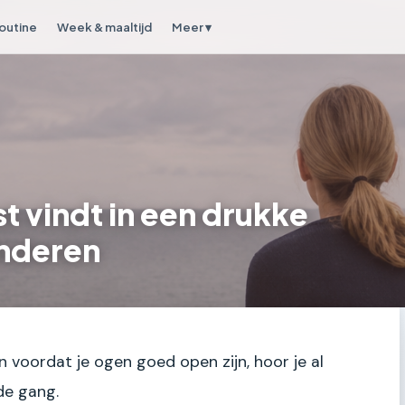
outine
Week & maaltijd
Meer ▾
t vindt in een drukke
inderen
n voordat je ogen goed open zijn, hoor je al
de gang.