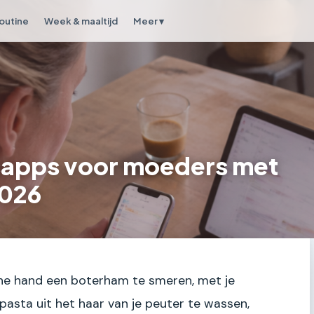
outine
Week & maaltijd
Meer ▾
sapps voor moeders met
2026
 ene hand een boterham te smeren, met je
asta uit het haar van je peuter te wassen,