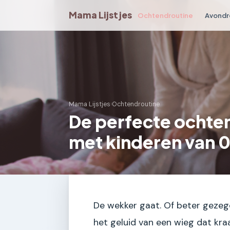
Mama Lijstjes
Ochtendroutine
Avondr
Mama Lijstjes
›
Ochtendroutine
De perfecte ochte
met kinderen van 0 
De wekker gaat. Of beter gezeg
het geluid van een wieg dat kraa