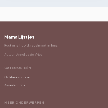
Mama Lijstjes
Rust in je hoofd, regelmaat in huis.
Auteur: Annelies de Vries
CATEGORIEËN
Ochtendroutine
Avondroutine
MEER ONDERWERPEN