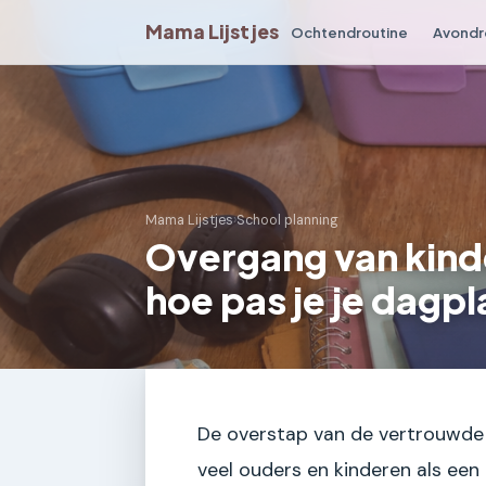
Mama Lijstjes
Ochtendroutine
Avondr
Mama Lijstjes
›
School planning
Overgang van kind
hoe pas je je dagp
De overstap van de vertrouwde 
veel ouders en kinderen als een