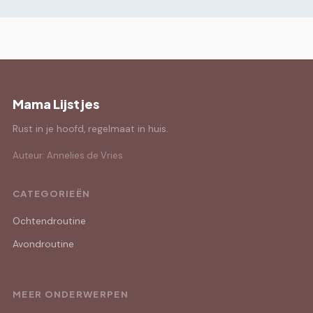
Mama Lijstjes
Rust in je hoofd, regelmaat in huis.
Auteur: Annelies de Vries
CATEGORIEËN
Ochtendroutine
Avondroutine
MEER ONDERWERPEN