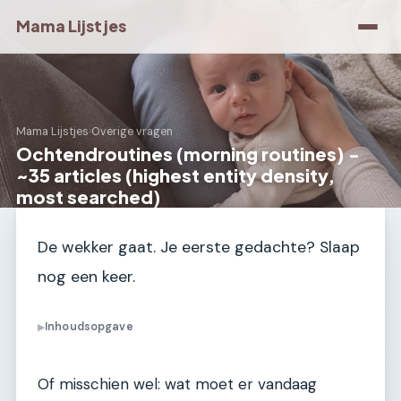
Mama Lijstjes
Mama Lijstjes
›
Overige vragen
Ochtendroutines (morning routines) -
~35 articles (highest entity density,
most searched)
De wekker gaat. Je eerste gedachte? Slaap
nog een keer.
Inhoudsopgave
▶
Of misschien wel: wat moet er vandaag