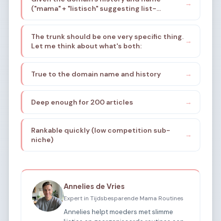
→
("mama" + "listisch" suggesting list-
and stress reduction. The name suggests a
based/systematic), I need to find a specific
list-based, systematic approach to
sub-sub-niche. The brief mentions:
motherhood.
The trunk should be one very specific thing.
structure, organization, stress reduction
→
Let me think about what's both:
for mothers, list-mentality, systematic
approach.
True to the domain name and history
→
Deep enough for 200 articles
→
Rankable quickly (low competition sub-
→
niche)
Annelies de Vries
Expert in Tijdsbesparende Mama Routines
Annelies helpt moeders met slimme