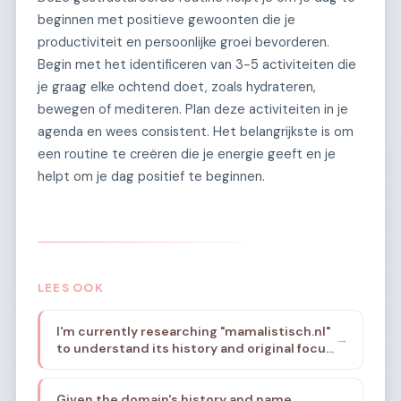
beginnen met positieve gewoonten die je
productiviteit en persoonlijke groei bevorderen.
Begin met het identificeren van 3-5 activiteiten die
je graag elke ochtend doet, zoals hydrateren,
bewegen of mediteren. Plan deze activiteiten in je
agenda en wees consistent. Het belangrijkste is om
een routine te creëren die je energie geeft en je
helpt om je dag positief te beginnen.
LEES OOK
I'm currently researching "mamalistisch.nl"
→
to understand its history and original focus.
Based on the provided niche brief, it was a
platform supporting mothers in their daily
Given the domain's history and name
lives, emphasizing structure, organization,