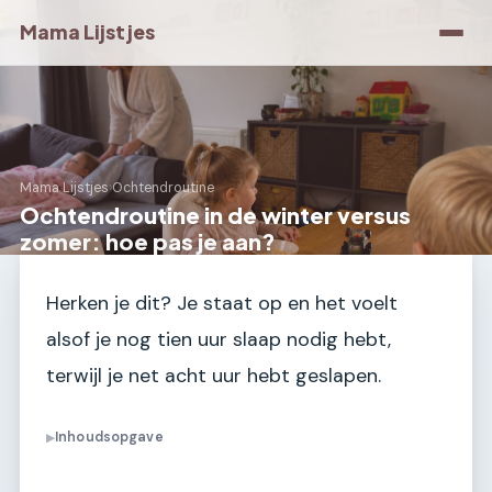
Mama Lijstjes
Mama Lijstjes
›
Ochtendroutine
Ochtendroutine in de winter versus
zomer: hoe pas je aan?
Herken je dit? Je staat op en het voelt
alsof je nog tien uur slaap nodig hebt,
terwijl je net acht uur hebt geslapen.
Inhoudsopgave
▶