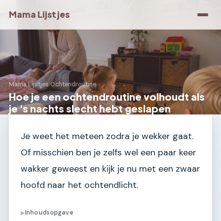
Mama Lijstjes
Mama Lijstjes
›
Ochtendroutine
Hoe je een ochtendroutine volhoudt als
je 's nachts slecht hebt geslapen
Je weet het meteen zodra je wekker gaat.
Of misschien ben je zelfs wel een paar keer
wakker geweest en kijk je nu met een zwaar
hoofd naar het ochtendlicht.
Inhoudsopgave
▶