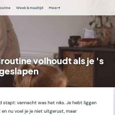
outine
Week & maaltijd
Meer ▾
outine volhoudt als je 's
 geslapen
d stapt: vannacht was het niks. Je hebt liggen
en nu voel je je niet uitgerust, maar