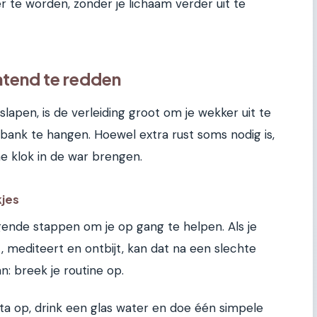
r te worden, zonder je lichaam verder uit te
htend te redden
slapen, is de verleiding groot om je wekker uit te
 bank te hangen. Hoewel extra rust soms nodig is,
che klok in de war brengen.
kjes
gende stappen om je op gang te helpen. Als je
 mediteert en ontbijt, kan dat na een slechte
an: breek je routine op.
Sta op, drink een glas water en doe één simpele