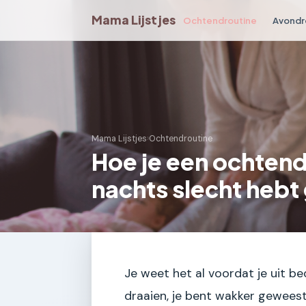
Mama Lijstjes
Ochtendroutine
Avondr
Mama Lijstjes
›
Ochtendroutine
Hoe je een ochtendr
nachts slecht hebt
Je weet het al voordat je uit be
draaien, je bent wakker geweest 