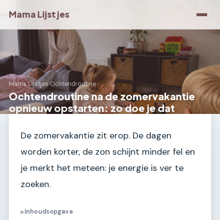
Mama Lijstjes
Mama Lijstjes
›
Ochtendroutine
Ochtendroutine na de zomervakantie
opnieuw opstarten: zo doe je dat
De zomervakantie zit erop. De dagen
worden korter, de zon schijnt minder fel en
je merkt het meteen: je energie is ver te
zoeken.
Inhoudsopgave
▶