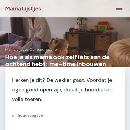
Mama Lijstjes
Mama Lijstjes
›
Ochtendroutine
Hoe je als mama ook zelf iets aan de
ochtend hebt: me-time inbouwen
Herken je dit? De wekker gaat. Voordat je
ogen goed open zijn, draait je hoofd al op
volle toeren.
Inhoudsopgave
▶