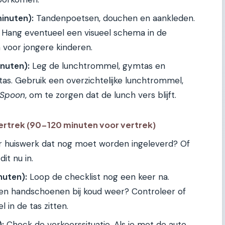
minuten):
Tandenpoetsen, douchen en aankleden.
n. Hang eventueel een visueel schema in de
oor jongere kinderen.
nuten):
Leg de lunchtrommel, gymtas en
tas. Gebruik een overzichtelijke lunchtrommel,
 Spoon
, om te zorgen dat de lunch vers blijft.
Vertrek (90-120 minuten voor vertrek)
r huiswerk dat nog moet worden ingeleverd? Of
t nu in.
nuten):
Loop de checklist nog een keer na.
 en handschoenen bij koud weer? Controleer of
in de tas zitten.
:
Check de verkeerssituatie. Als je met de auto