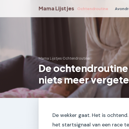
Mama Lijstjes
Ochtendroutine
Avondr
Mama Lijstjes
›
Ochtendroutine
De ochtendroutine
niets meer vergete
De wekker gaat. Het is ochtend
het startsignaal van een race te