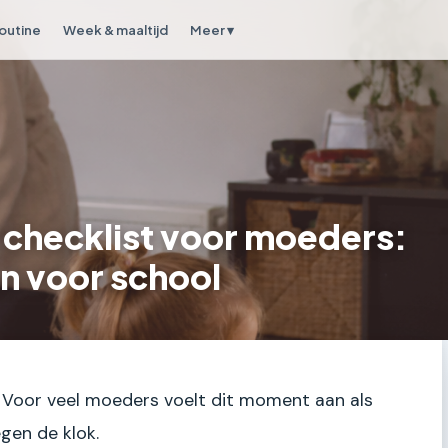
outine
Week & maaltijd
Meer ▾
 checklist voor moeders:
n voor school
. Voor veel moeders voelt dit moment aan als
gen de klok.