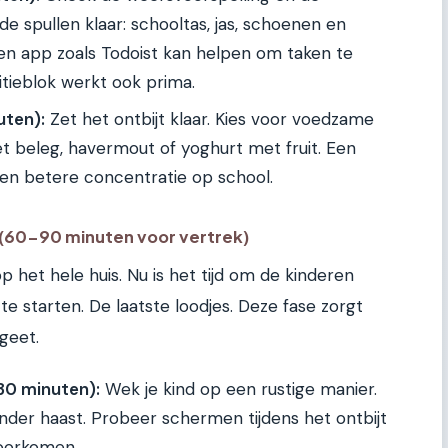
 spullen klaar: schooltas, jas, schoenen en
n app zoals Todoist kan helpen om taken te
tieblok werkt ook prima.
uten):
Zet het ontbijt klaar. Kies voor voedzame
t beleg, havermout of yoghurt met fruit. Een
n een betere concentratie op school.
 (60-90 minuten voor vertrek)
f op het hele huis. Nu is het tijd om de kinderen
e starten. De laatste loodjes. Deze fase zorgt
rgeet.
30 minuten):
Wek je kind op een rustige manier.
nder haast. Probeer schermen tijdens het ontbijt
voorkomen.