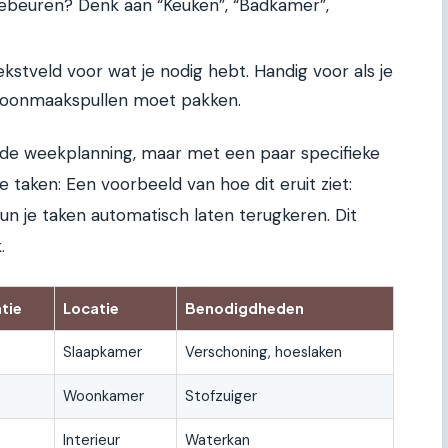
beuren? Denk aan “Keuken”, “Badkamer”,
kstveld voor wat je nodig hebt. Handig voor als je
oonmaakspullen moet pakken.
t de weekplanning, maar met een paar specifieke
 taken: Een voorbeeld van hoe dit eruit ziet:
kun je taken automatisch laten terugkeren. Dit
.
tie
Locatie
Benodigdheden
s
Slaapkamer
Verschoning, hoeslaken
s
Woonkamer
Stofzuiger
Interieur
Waterkan