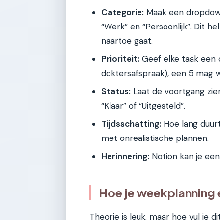
Categorie:
Maak een dropdown-
“Werk” en “Persoonlijk”. Dit he
naartoe gaat.
Prioriteit:
Geef elke taak een cij
doktersafspraak), een 5 mag w
Status:
Laat de voortgang zien
“Klaar” of “Uitgesteld”.
Tijdsschatting:
Hoe lang duurt
met onrealistische plannen.
Herinnering:
Notion kan je een
Hoe je weekplanning er
Theorie is leuk, maar hoe vul je di