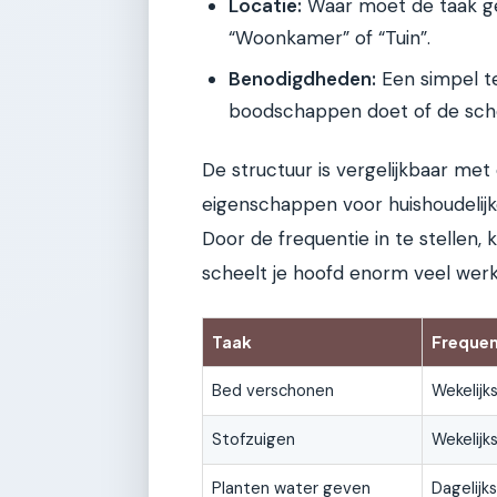
Locatie:
Waar moet de taak ge
“Woonkamer” of “Tuin”.
Benodigdheden:
Een simpel te
boodschappen doet of de sch
De structuur is vergelijkbaar me
eigenschappen voor huishoudelijke
Door de frequentie in te stellen, 
scheelt je hoofd enorm veel werk
Taak
Frequen
Bed verschonen
Wekelijk
Stofzuigen
Wekelijk
Planten water geven
Dagelijks