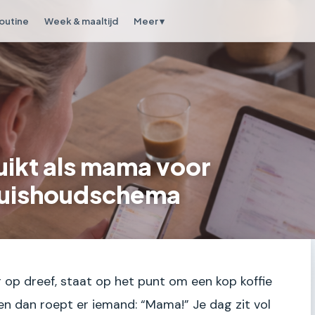
outine
Week & maaltijd
Meer ▾
uikt als mama voor
huishoudschema
r op dreef, staat op het punt om een kop koffie
, en dan roept er iemand: “Mama!” Je dag zit vol