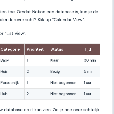
ken toe. Omdat Notion een database is, kun je de
alenderoverzicht? Klik op “Calendar View”.
r “List View”.
Categorie
Prioriteit
Status
Tijd
Baby
1
Klaar
30 min
Huis
2
Bezig
5 min
Persoonlijk
1
Niet begonnen
1 uur
Huis
2
Niet begonnen
1 uur
 database eruit kan zien: Zie je hoe overzichtelijk