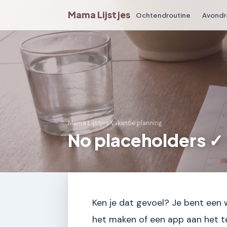
Mama Lijstjes
Ochtendroutine
Avondr
Mama Lijstjes
›
Vakantie planning
No placeholders ✓
Ken je dat gevoel? Je bent een
het maken of een app aan het t