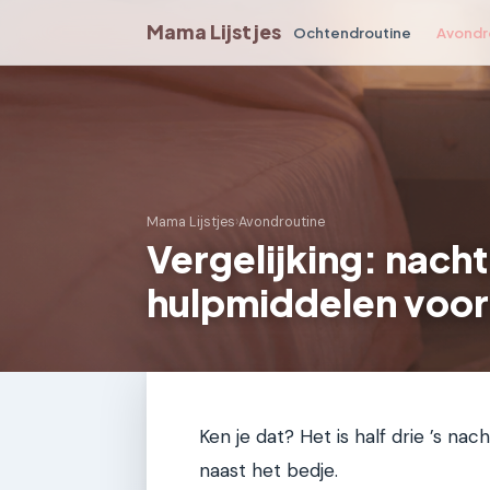
Mama Lijstjes
Ochtendroutine
Avondr
Mama Lijstjes
›
Avondroutine
Vergelijking: nach
hulpmiddelen voor
Ken je dat? Het is half drie ’s nach
naast het bedje.