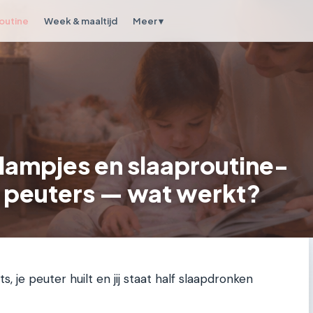
outine
Week & maaltijd
Meer ▾
tlampjes en slaaproutine-
 peuters — wat werkt?
ts, je peuter huilt en jij staat half slaapdronken