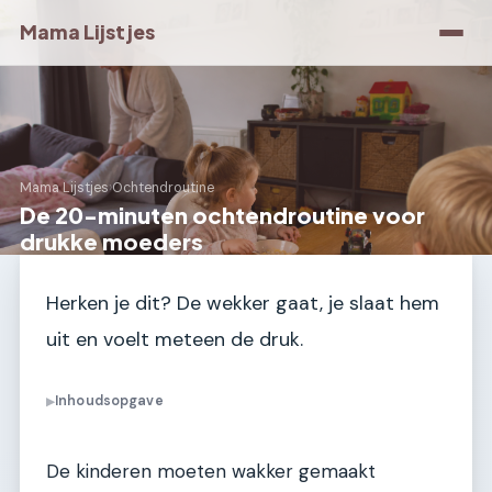
Mama Lijstjes
Mama Lijstjes
›
Ochtendroutine
De 20-minuten ochtendroutine voor
drukke moeders
Herken je dit? De wekker gaat, je slaat hem
uit en voelt meteen de druk.
Inhoudsopgave
▶
De kinderen moeten wakker gemaakt