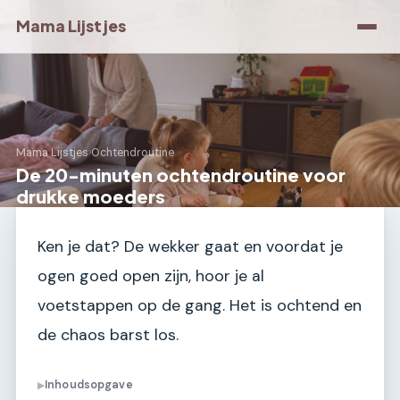
Mama Lijstjes
Mama Lijstjes
›
Ochtendroutine
De 20-minuten ochtendroutine voor
drukke moeders
Ken je dat? De wekker gaat en voordat je
ogen goed open zijn, hoor je al
voetstappen op de gang. Het is ochtend en
de chaos barst los.
Inhoudsopgave
▶