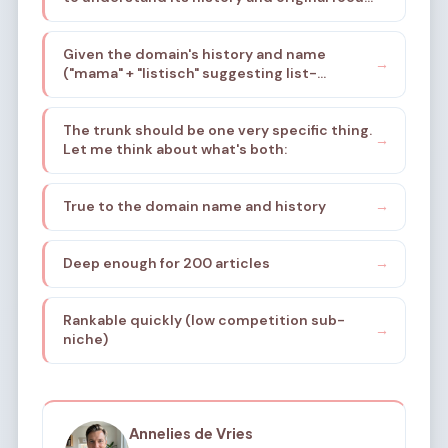
Based on the provided niche brief, it was a
platform supporting mothers in their daily
Given the domain's history and name
lives, emphasizing structure, organization,
→
("mama" + "listisch" suggesting list-
and stress reduction. The name suggests a
based/systematic), I need to find a specific
list-based, systematic approach to
sub-sub-niche. The brief mentions:
motherhood.
The trunk should be one very specific thing.
structure, organization, stress reduction
→
Let me think about what's both:
for mothers, list-mentality, systematic
approach.
True to the domain name and history
→
Deep enough for 200 articles
→
Rankable quickly (low competition sub-
→
niche)
Annelies de Vries