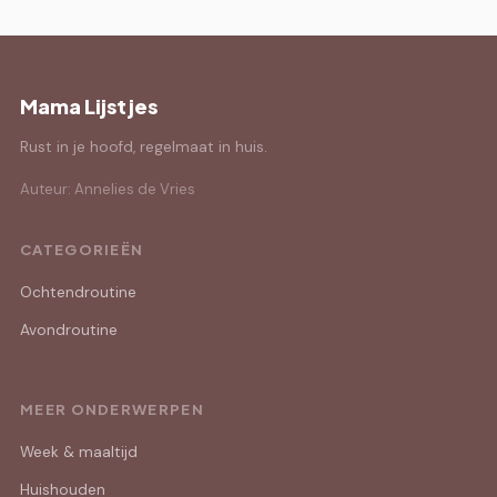
Mama Lijstjes
Rust in je hoofd, regelmaat in huis.
Auteur: Annelies de Vries
CATEGORIEËN
Ochtendroutine
Avondroutine
MEER ONDERWERPEN
Week & maaltijd
Huishouden