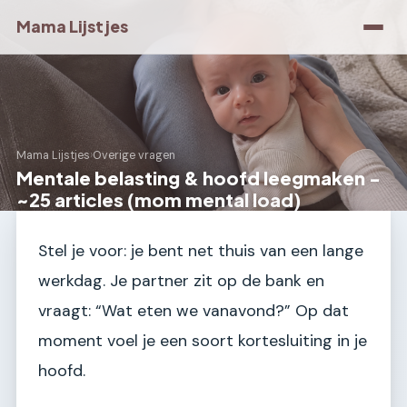
Mama Lijstjes
Mama Lijstjes
›
Overige vragen
Mentale belasting & hoofd leegmaken -
~25 articles (mom mental load)
Stel je voor: je bent net thuis van een lange
werkdag. Je partner zit op de bank en
vraagt: “Wat eten we vanavond?” Op dat
moment voel je een soort kortesluiting in je
hoofd.