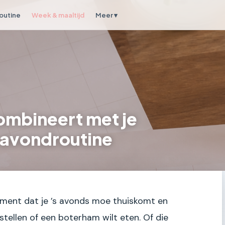
outine
Week & maaltijd
Meer ▾
ombineert met je
 avondroutine
oment dat je ’s avonds moe thuiskomt en
estellen of een boterham wilt eten. Of die