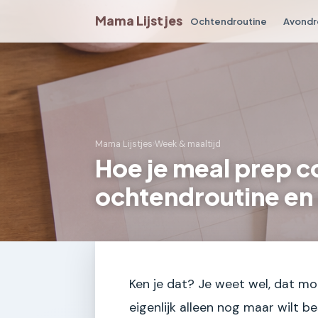
Mama Lijstjes
Ochtendroutine
Avondr
Mama Lijstjes
›
Week & maaltijd
Hoe je meal prep c
ochtendroutine en
Ken je dat? Je weet wel, dat m
eigenlijk alleen nog maar wilt b