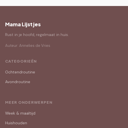
Mama Lijstjes
Rust in je hoofd, regelmaat in huis.
Auteur: Annelies de Vries
CATEGORIEËN
Ochtendroutine
Avondroutine
MEER ONDERWERPEN
Week & maaltijd
Huishouden