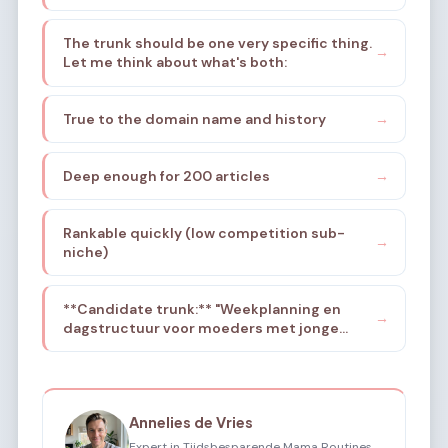
based/systematic), I need to find a specific
sub-sub-niche. The brief mentions:
The trunk should be one very specific thing.
structure, organization, stress reduction
→
Let me think about what's both:
for mothers, list-mentality, systematic
approach.
True to the domain name and history
→
Deep enough for 200 articles
→
Rankable quickly (low competition sub-
→
niche)
**Candidate trunk:** "Weekplanning en
→
dagstructuur voor moeders met jonge
kinderen" - weekly planning and daily
structure for mothers with young children.
Annelies de Vries
Expert in Tijdsbesparende Mama Routines