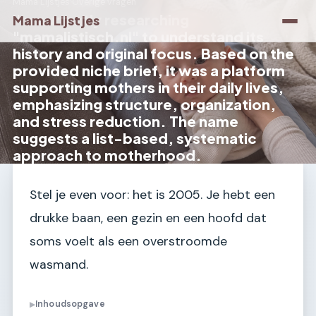
Mama Lijstjes
›
Overige vragen
I'm currently researching
Mama Lijstjes
"mamalistisch.nl" to understand its
history and original focus. Based on the
provided niche brief, it was a platform
supporting mothers in their daily lives,
emphasizing structure, organization,
and stress reduction. The name
suggests a list-based, systematic
approach to motherhood.
Stel je even voor: het is 2005. Je hebt een
drukke baan, een gezin en een hoofd dat
soms voelt als een overstroomde
wasmand.
Inhoudsopgave
▶