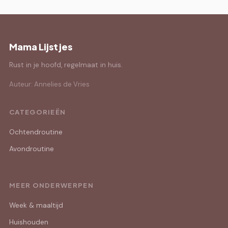
Mama Lijstjes
Rust in je hoofd, regelmaat in huis.
Auteur: Annelies de Vries
CATEGORIEËN
Ochtendroutine
Avondroutine
MEER ONDERWERPEN
Week & maaltijd
Huishouden