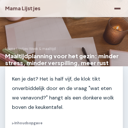
Mama Lijstjes
Mama Lijstjes
›
Week & maaltijd
Maaltijdplanning voor het gezin: minder
stress, minder verspilling, meer rust
Ken je dat? Het is half vijf, de klok tikt
onverbiddelijk door en de vraag "wat eten
we vanavond?" hangt als een donkere wolk
boven de keukentafel.
Inhoudsopgave
▶